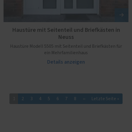
Haustüre mit Seitenteil und Briefkästen in
Neuss
Haustüre Modell 5505 mit Seitenteil und Briefkästen für
ein Mehrfamilienhaus
Details anzeigen
1
2
3
4
5
6
7
8
››
Letzte Seite »