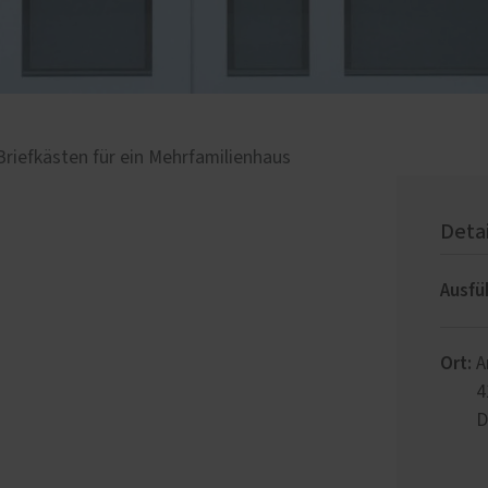
Briefkästen für ein Mehrfamilienhaus
Deta
Ausfü
Ort:
A
4
D