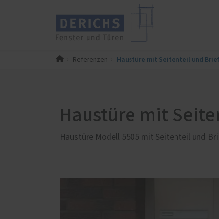
Haustüre mit Seitenteil und Brie
Referenzen
PaX-Fenster
PaX-Ha
Kunststoff
Alumi
Kunststoff-Aluminium
Holz 
Haustüre mit Seite
K-LINE Aluminium
Kunst
Holz
Altba
Haustüre Modell 5505 mit Seitenteil und Bri
Holz-Aluminium
Aktio
Altbau und Denkmal
Haust
Wissenswertes
KOMPO
Haustü
Vorteile von Aluminium-
Haustüren
Das R