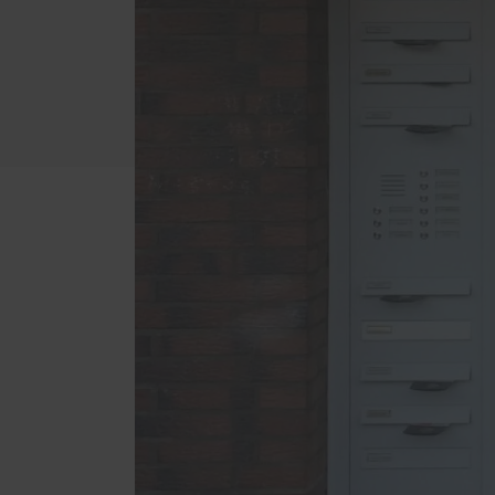
Ausstattungsmerkmale einer
Türöf
guten Haustür
Mediathek