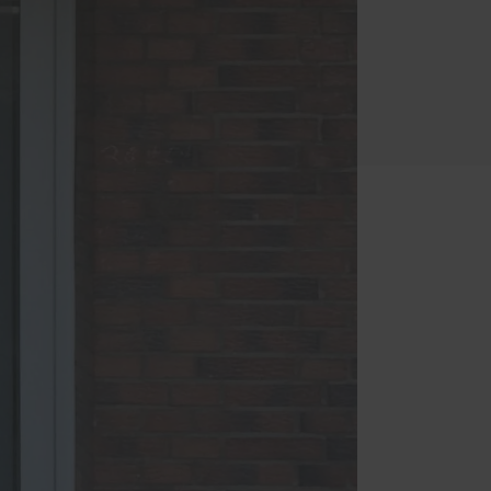
Haustüren
 – das
z und