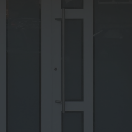
fnung per Fingerabdruck
Wohnungseingangstüren
KOtherm Laubengang 96
Maximum an Schallschut
Wärmedämmung
Garagentore