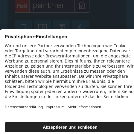









Datenschutz
Impressum
Kontakt
J. Derichs Bauelemente GmbH © 2026