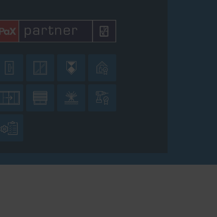








