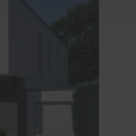
Haustüren
 – das
z und