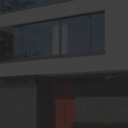
fnung per Fingerabdruck
Wohnungseingangstüren
KOtherm Laubengang 96
Maximum an Schallschut
Wärmedämmung
Garagentore