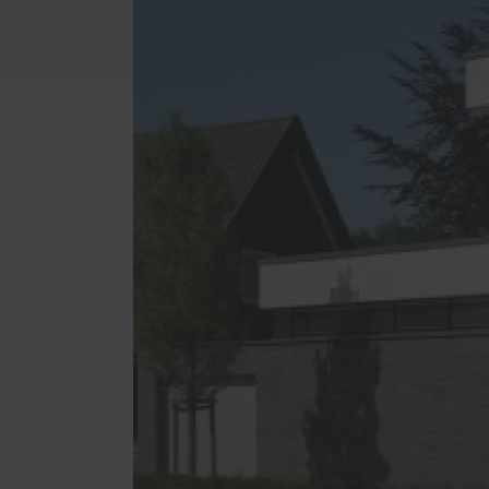
Ausstattungsmerkmale einer
Türöf
guten Haustür
Mediathek