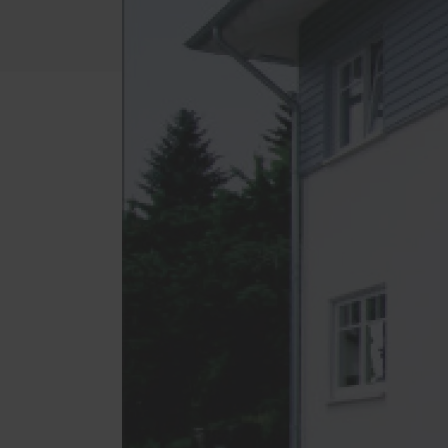
Ausstattungsmerkmale einer
Türöf
guten Haustür
Mediathek