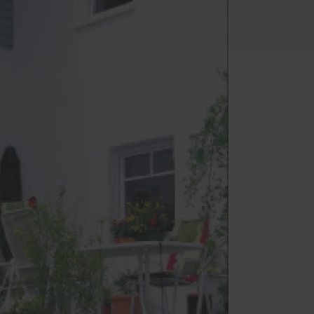
Haustüren
 – das
z und