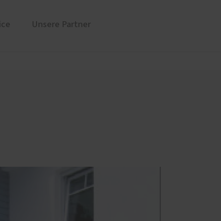
ice
Unsere Partner
üren
Sonnen- und Insektenschutz
Markisen für Neuss und Region
Rollladen von ROMA
en
Raffstoren von ROMA
Textilscreens von ROMA
Insektenschutz von PaX
Service
Schallschutz-Simulator
Förderung für Fenster und