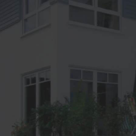
fnung per Fingerabdruck
Wohnungseingangstüren
KOtherm Laubengang 96
Maximum an Schallschut
Wärmedämmung
Garagentore