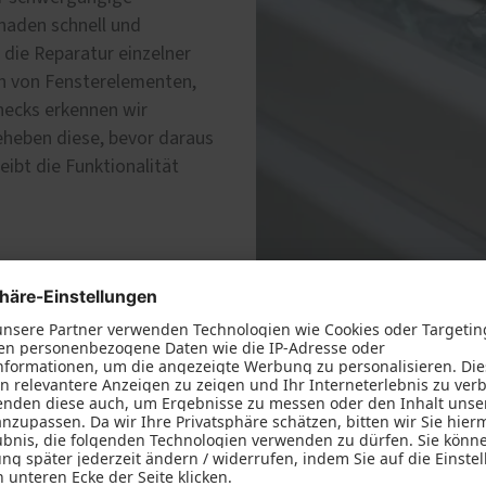
haden schnell und
die Reparatur einzelner
ch von Fensterelementen,
ecks erkennen wir
eheben diese, bevor daraus
eibt die Funktionalität
Reparaturservice
Ob defekte Türbänder, be
Schlösser – wir kümmern un