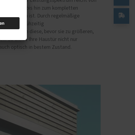
ustür. Unser Leistungsspektrum reicht von
er Bauteile bis hin zum kompletten
 erforderlich ist. Durch regelmäßige
zieren wir frühzeitig
nd beheben diese, bevor sie zu größeren,
n. So bleibt Ihre Haustür nicht nur
auch optisch in bestem Zustand.