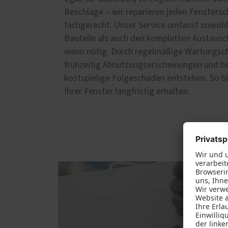
Beschläge – wir reparieren jeden Fenstersc
fachgerecht. Unser Service umfasst sowohl 
Bauteile als auch den kompletten Austaus
wenn nötig. Durch regelmäßige Wartungsch
frühzeitig Abnutzungserscheinungen und b
kostspielige Folgeschäden entstehen. So bl
Ihrer Fenster langfristig erhalten.