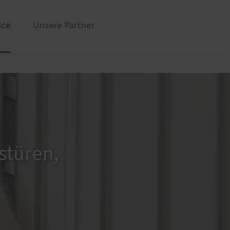
ice
Unsere Partner
üren
Sonnen- und Insektenschutz
Markisen für Neuss und Region
Rollladen von ROMA
en
Raffstoren von ROMA
Textilscreens von ROMA
stüren,
Insektenschutz von PaX
Service
Schallschutz-Simulator
Förderung für Fenster und