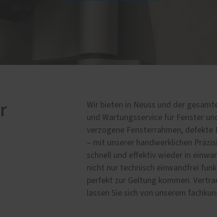
fnung per Fingerabdruck
Wohnungseingangstüren
KOtherm Laubengang 96
Maximum an Schallschut
Wärmedämmung
Garagentore
r
Wir bieten in Neuss und der gesamt
und Wartungsservice für Fenster und 
verzogene Fensterrahmen, defekte 
– mit unserer handwerklichen Präzis
schnell und effektiv wieder in einwa
nicht nur technisch einwandfrei fun
perfekt zur Geltung kommen. Vertra
lassen Sie sich von unserem fachku