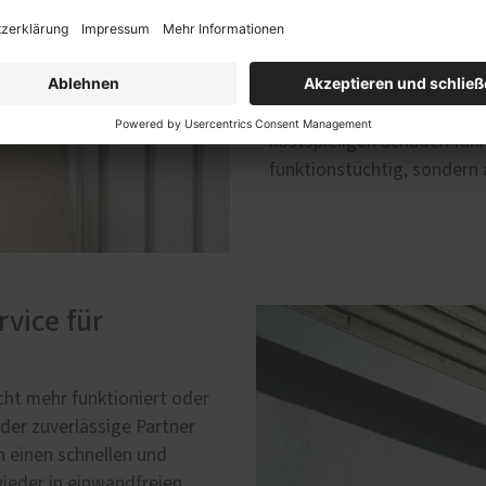
Wartungen rund um Ihre Ha
der Instandsetzung einzeln
Austausch der Tür, wenn es
Wartungsintervalle identifi
Abnutzungserscheinungen u
kostspieligen Schäden führe
funktionstüchtig, sondern 
vice für
cht mehr funktioniert oder
 der zuverlässige Partner
n einen schnellen und
wieder in einwandfreien