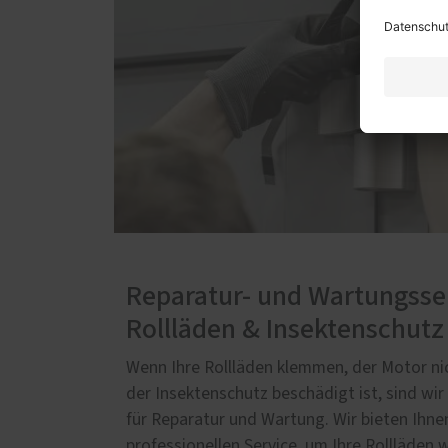
Reparatur- und Wartungsser
Rollläden & Insektenschutz
Wenn Ihre Rollläden klemmen, der Motor ni
der Insektenschutz beschädigt ist, sind wir
für Reparatur und Wartung. Wir bieten Ihne
professionellen Service, um Ihre Rollläden 