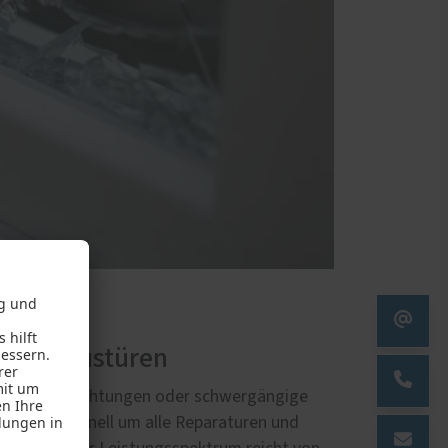
 für Haustüren
schädigte Dichtungen oder schwergängige
s professionell um alle Reparaturen und