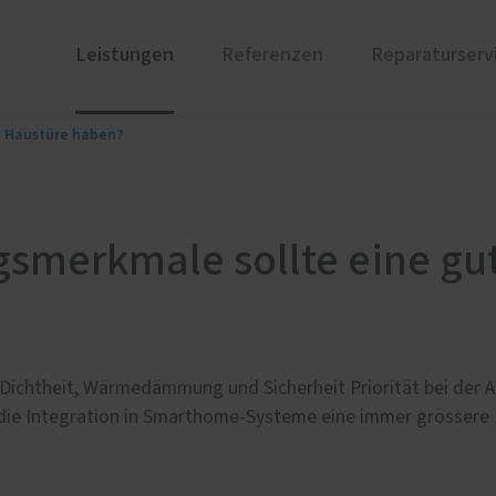
Leistungen
Referenzen
Reparaturserv
e Haustüre haben?
ustüren
PaX Balkon- & Terrassent
nium
Balkontüren
und Holz-Aluminium
Hebe-Schiebe-Türen
gsmerkmale sollte eine gu
stoff
Parallel-Schiebe-Kipp-Tür
u und Denkmal
nen
ür planen
ichtheit, Wärmedämmung und Sicherheit Priorität bei der Au
therm Premium
Weitere Leistungen
ie Integration in Smarthome-Systeme eine immer grössere Ro
ren
Innentüren
undum-sorglos-Paket
Einbruchhemmende