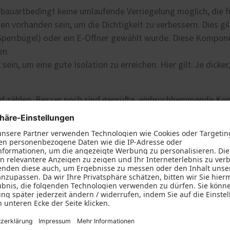
fnung per Fingerabdruck
Wohnungseingangstüren
bauartbedingt keine umlaufende Verriegelung möglich, die f
KOtherm Laubengang 96
n vorhanden sein, um die Dichtigkeit zu verbessern. Dies gi
Maximum an Schallschut
Sperrbügel) oder ein E-Öffner gewählt wurde. Diese Kompone
Wärmedämmung
en.
Garagentore
sein, um eine gute Isolation zu erreichen. Hier gilt: Je dic
rd zählen. Besser noch sind geprüfte, einbruchhemmende Ko
e Möglichkeit zur Beantragung von Fördermitteln.
tellen sicher, dass ein hoher Schutz gegen Aufbruch besteht
ung mit einem biometrischen Sensor (Fingerprint) für eine k
 möglich.
hlgeeignet ausgebildet sein. Optional gibt es auch Nullbarr
 Automatische Drehtürantriebe runden das Angebot ab.