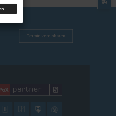
Termin vereinbaren



