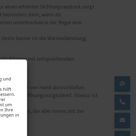
Haustüren
ür einen erhöhten Dichtungsandruck sorgt.
 – das
lt besonders dann, wenn als
z und
nten unterbrechen in der Regel eine
ker, desto besser ist die Wärmedämmung.
nstruktionen mit entsprechendem
, ohne die Tür von Hand abzuschließen.
omfortable Öffnungsmöglichkeit. Ebenso ist
iere-Lösungen, die aber immer mit der