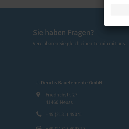
Sie haben Fragen?
Vereinbaren Sie gleich einen Termin mit uns.
J. Derichs Bauelemente GmbH
Friedrichstr. 27
41460 Neuss
+49 (2131) 49041
+49 (2131) 409379