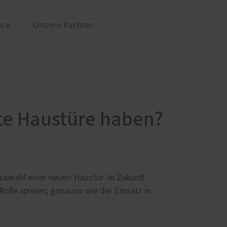
ice
Unsere Partner
üren
Sonnen- und Insektenschutz
Markisen für Neuss und Region
Rollladen von ROMA
te Haustüre haben?
en
Raffstoren von ROMA
Textilscreens von ROMA
Insektenschutz von PaX
swahl einer neuen Haustür. In Zukunft
Service
lle spielen, genauso wie der Einsatz in
Schallschutz-Simulator
Förderung für Fenster und