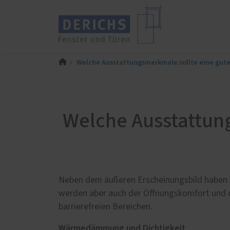
Welche Ausstattungsmerkmale sollte eine gut
PaX-Fenster
PaX-Ha
Kunststoff
Alumi
Kunststoff-Aluminium
Holz 
Welche Ausstattun
K-LINE Aluminium
Kunst
Holz
Altba
Holz-Aluminium
Aktio
Altbau und Denkmal
Haust
Neben dem äußeren Erscheinungsbild haben D
Wissenswertes
KOMPO
werden aber auch der Öffnungskomfort und d
Haustü
Vorteile von Aluminium-
barrierefreien Bereichen.
Haustüren
Das R
Wärmedämmung und Dichtigkeit