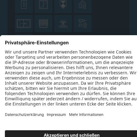









Datenschutz
Impressum
Kontakt
J. Derichs Bauelemente GmbH © 2026