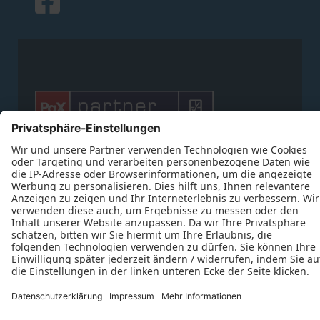








