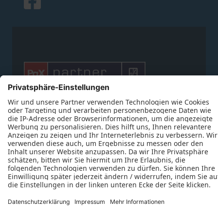








