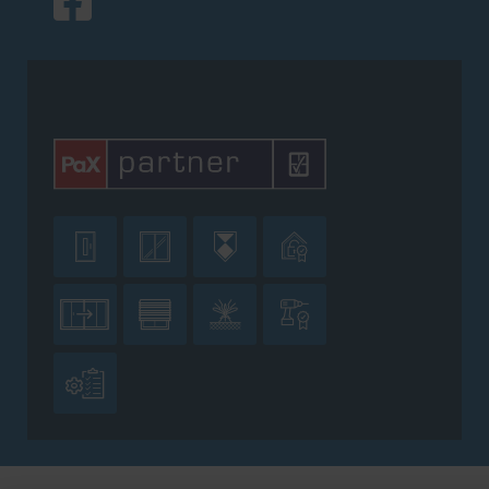








