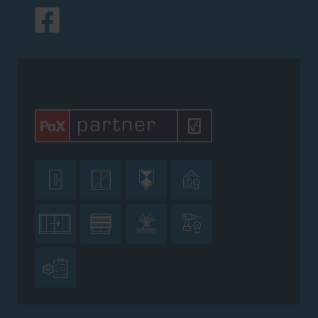








