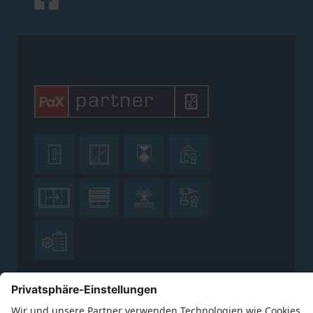








