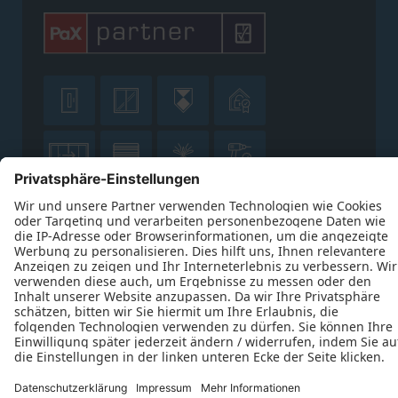









Datenschutz
Impressum
Kontakt
J. Derichs Bauelemente GmbH © 2026