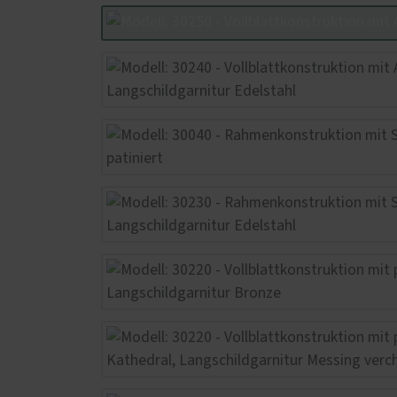
Ausstattungsmerkmale einer
Türöf
guten Haustür
Mediathek