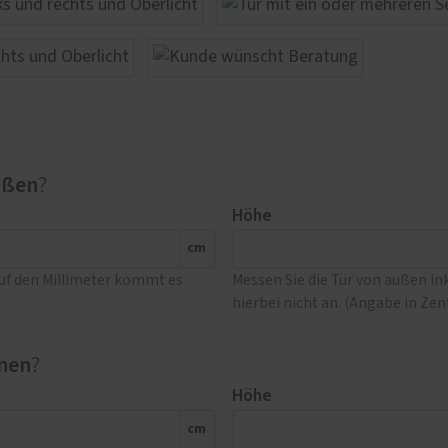
ußen
?
Höhe
cm
Auf den Millimeter kommt es
Messen Sie die Tür von außen i
hierbei nicht an. (Angabe in Ze
nen
?
Höhe
cm