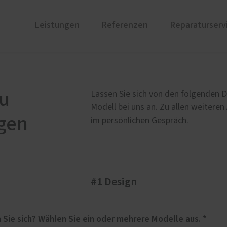
Leistungen
Referenzen
Reparaturserv
ustüren
PaX Balkon- & Terrassent
nium
Balkontüren
au
Lassen Sie sich von den folgenden D
und Holz-Aluminium
Hebe-Schiebe-Türen
Modell bei uns an. Zu allen weiteren
gen
stoff
Parallel-Schiebe-Kipp-Tür
im persönlichen Gespräch.
u und Denkmal
nen
ür planen
#1 Design
therm Premium
Weitere Leistungen
ren
Innentüren
undum-sorglos-Paket
Für welches Haustüren-Design interessieren Sie sich? Wählen Sie ein oder mehrere Modelle aus. *
Einbruchhemmende