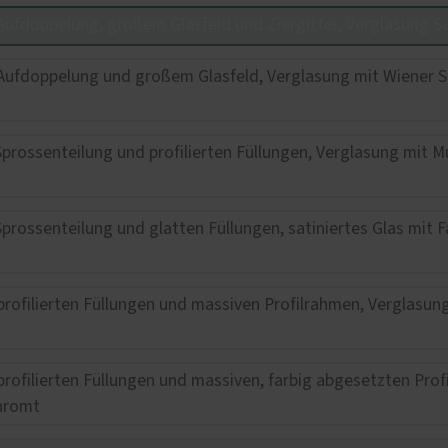
fnung per Fingerabdruck
Wohnungseingangstüren
KOtherm Laubengang 96
Maximum an Schallschut
Wärmedämmung
Garagentore