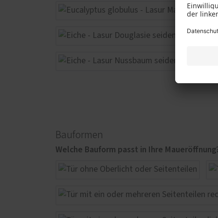
Bauformen
Welche Bauform passt in Ihre Maueröffnung