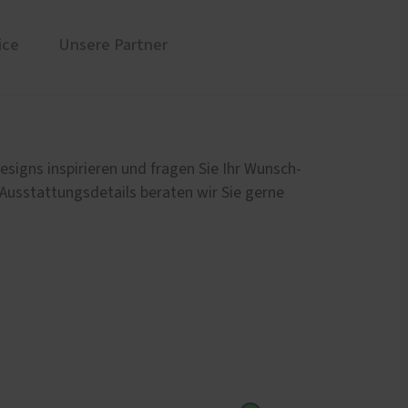
ice
Unsere Partner
üren
Sonnen- und Insektenschutz
Markisen für Neuss und Region
esigns inspirieren und fragen Sie Ihr Wunsch-
Rollladen von ROMA
 Ausstattungsdetails beraten wir Sie gerne
en
Raffstoren von ROMA
Textilscreens von ROMA
Insektenschutz von PaX
Service
Schallschutz-Simulator
Förderung für Fenster und