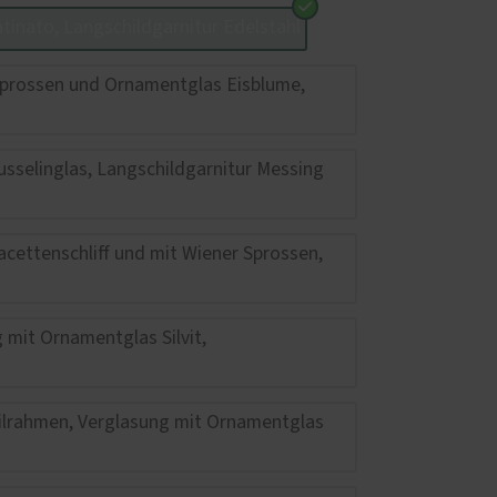
Haustüren
 – das
z und