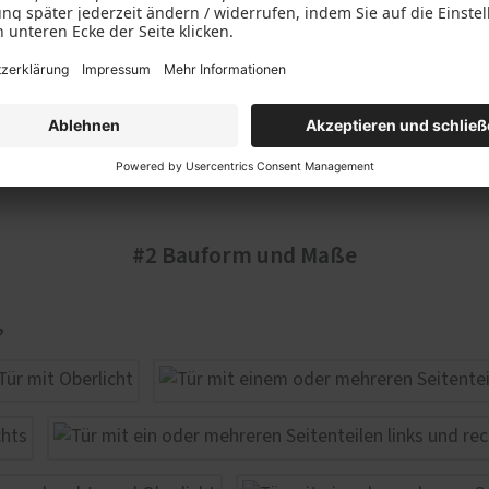
#2 Bauform und Maße
?