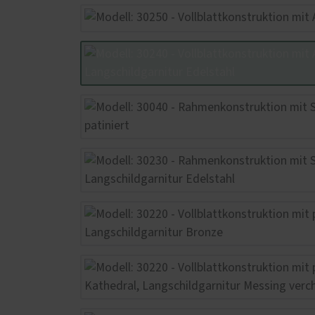
Ausstattungsmerkmale einer
Türöf
guten Haustür
Mediathek