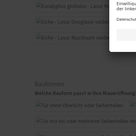
Bauformen
Welche Bauform passt in Ihre Maueröffnung