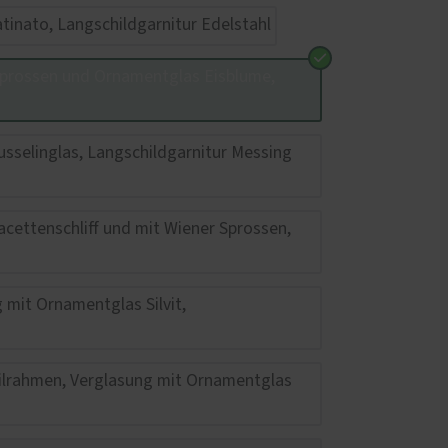
Haustüren
 – das
z und