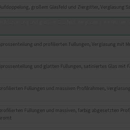
fnung per Fingerabdruck
Wohnungseingangstüren
KOtherm Laubengang 96
Maximum an Schallschut
Wärmedämmung
Garagentore