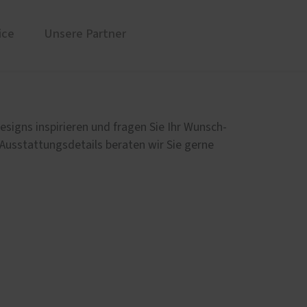
ice
Unsere Partner
üren
Sonnen- und Insektenschutz
Markisen für Neuss und Region
esigns inspirieren und fragen Sie Ihr Wunsch-
Rollladen von ROMA
 Ausstattungsdetails beraten wir Sie gerne
en
Raffstoren von ROMA
Textilscreens von ROMA
Insektenschutz von PaX
Service
Schallschutz-Simulator
Förderung für Fenster und