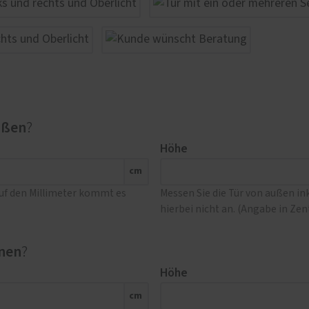
ußen
?
Höhe
cm
Auf den Millimeter kommt es
Messen Sie die Tür von außen i
hierbei nicht an. (Angabe in Ze
nen
?
Höhe
cm