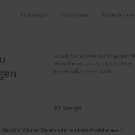
Leistungen
Referenzen
Reparaturserv
ustüren
PaX Balkon- & Terrassent
nium
Balkontüren
au
Lassen Sie sich von den folgenden D
und Holz-Aluminium
Hebe-Schiebe-Türen
Modell bei uns an. Zu allen weiteren
gen
stoff
Parallel-Schiebe-Kipp-Tür
im persönlichen Gespräch.
u und Denkmal
nen
ür planen
#1 Design
therm Premium
Weitere Leistungen
ren
Innentüren
undum-sorglos-Paket
Für welches Haustüren-Design interessieren Sie sich? Wählen Sie ein oder mehrere Modelle aus. *
Einbruchhemmende