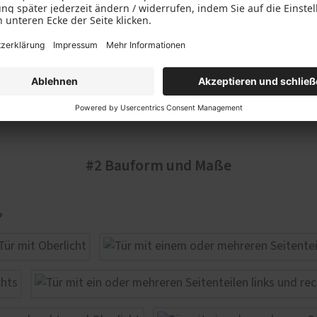
#2 Bauform und Maße
?