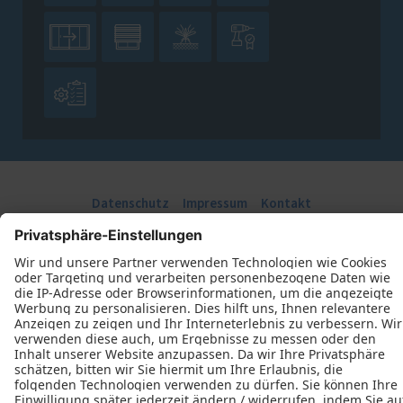





Datenschutz
Impressum
Kontakt
J. Derichs Bauelemente GmbH © 2026