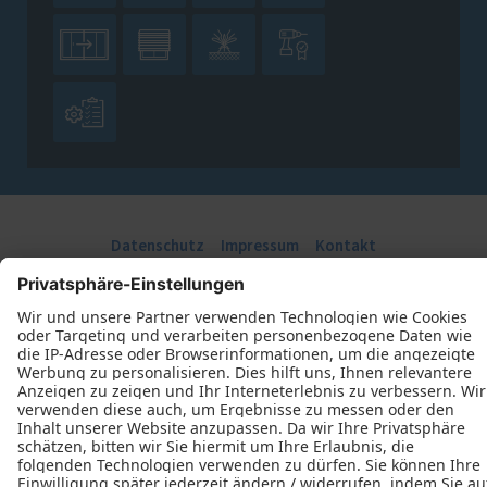





Datenschutz
Impressum
Kontakt
J. Derichs Bauelemente GmbH © 2026