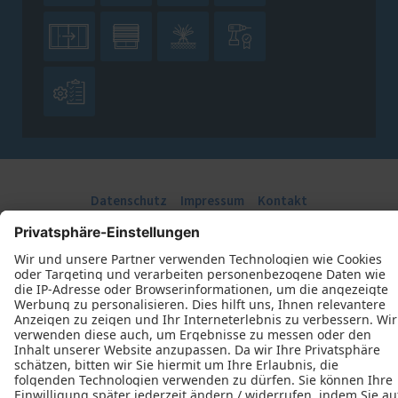





Datenschutz
Impressum
Kontakt
J. Derichs Bauelemente GmbH © 2026