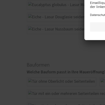
Bauformen
Welche Bauform passt in Ihre Maueröffnung