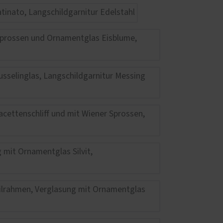
Haustüren
 – das
z und