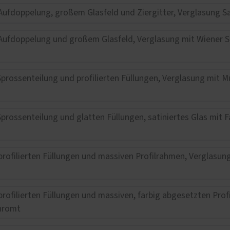
fnung per Fingerabdruck
Wohnungseingangstüren
KOtherm Laubengang 96
Maximum an Schallschut
Wärmedämmung
Garagentore