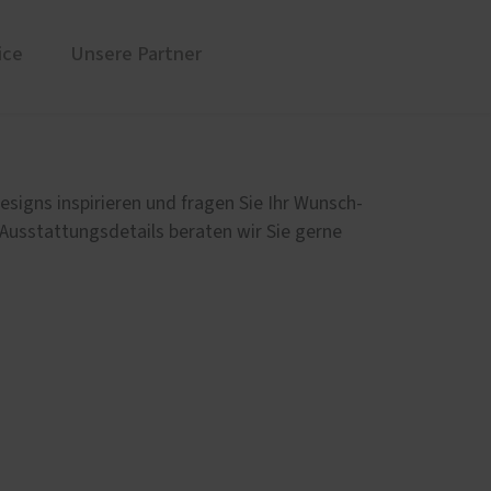
ice
Unsere Partner
üren
Sonnen- und Insektenschutz
Markisen für Neuss und Region
esigns inspirieren und fragen Sie Ihr Wunsch-
Rollladen von ROMA
 Ausstattungsdetails beraten wir Sie gerne
en
Raffstoren von ROMA
Textilscreens von ROMA
Insektenschutz von PaX
Service
Schallschutz-Simulator
Förderung für Fenster und