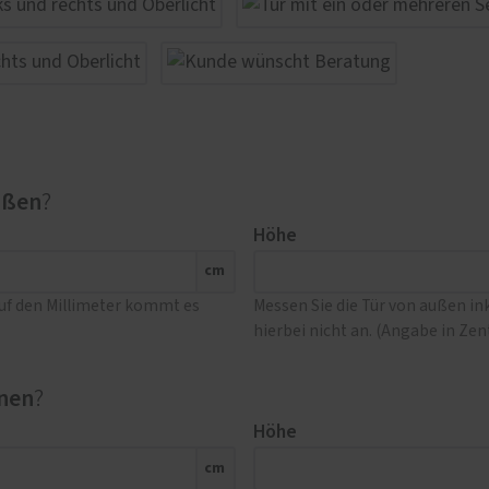
ußen
?
Höhe
cm
Auf den Millimeter kommt es
Messen Sie die Tür von außen i
hierbei nicht an. (Angabe in Ze
nen
?
Höhe
cm