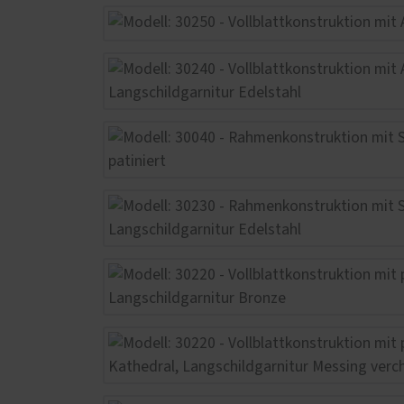
Ausstattungsmerkmale einer
Türöf
guten Haustür
Mediathek