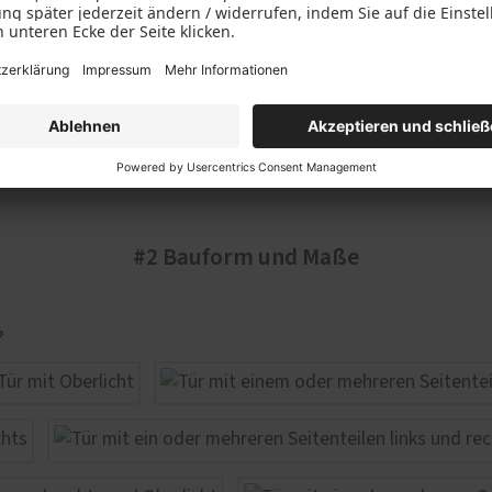
#2 Bauform und Maße
?