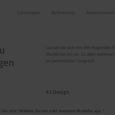
Leistungen
Referenzen
Reparaturserv
ustüren
PaX Balkon- & Terrassent
nium
Balkontüren
au
Lassen Sie sich von den folgenden D
und Holz-Aluminium
Hebe-Schiebe-Türen
Modell bei uns an. Zu allen weiteren
gen
stoff
Parallel-Schiebe-Kipp-Tür
im persönlichen Gespräch.
u und Denkmal
nen
ür planen
#1 Design
therm Premium
Weitere Leistungen
ren
Innentüren
undum-sorglos-Paket
Für welches Haustüren-Design interessieren Sie sich? Wählen Sie ein oder mehrere Modelle aus. *
Einbruchhemmende