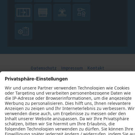





Datenschutz
Impressum
Kontakt
J. Derichs Bauelemente GmbH © 2026