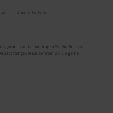
ice
Unsere Partner
üren
Sonnen- und Insektenschutz
Markisen für Neuss und Region
esigns inspirieren und fragen Sie Ihr Wunsch-
Rollladen von ROMA
 Ausstattungsdetails beraten wir Sie gerne
en
Raffstoren von ROMA
Textilscreens von ROMA
Insektenschutz von PaX
Service
Schallschutz-Simulator
Förderung für Fenster und