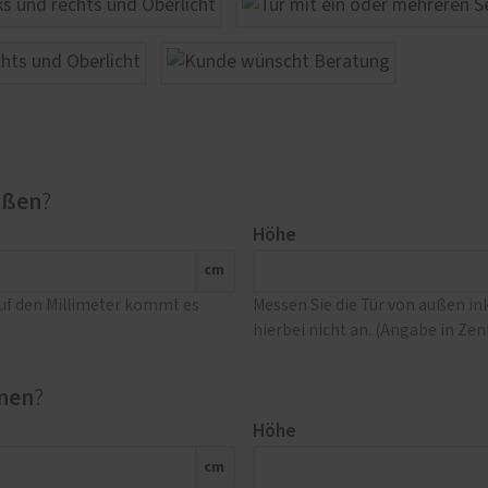
ußen
?
Höhe
cm
Auf den Millimeter kommt es
Messen Sie die Tür von außen i
hierbei nicht an. (Angabe in Ze
nen
?
Höhe
cm