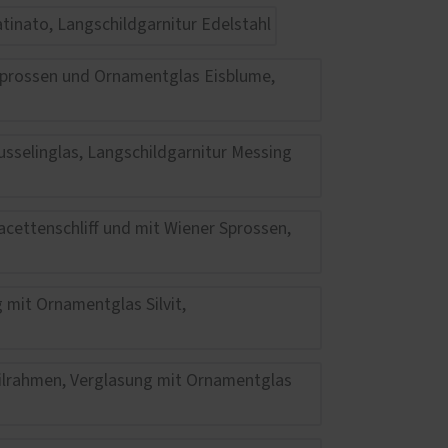
Haustüren
 – das
z und