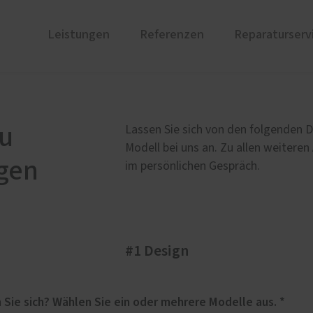
Leistungen
Referenzen
Reparaturserv
ustüren
PaX Balkon- & Terrassent
nium
Balkontüren
au
Lassen Sie sich von den folgenden D
und Holz-Aluminium
Hebe-Schiebe-Türen
Modell bei uns an. Zu allen weiteren
gen
stoff
Parallel-Schiebe-Kipp-Tür
im persönlichen Gespräch.
u und Denkmal
nen
ür planen
#1 Design
therm Premium
Weitere Leistungen
ren
Innentüren
undum-sorglos-Paket
Für welches Haustüren-Design interessieren Sie sich? Wählen Sie ein oder mehrere Modelle aus. *
Einbruchhemmende