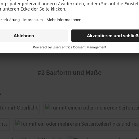
#2 Bauform und Maße
?