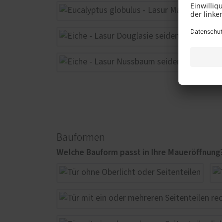
Bauformen
Welche Bauform passt in Ihre Maueröffnung