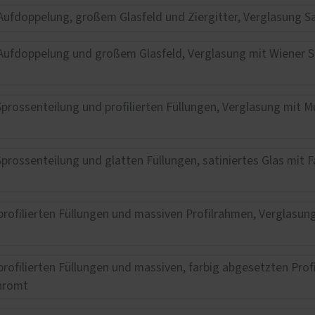
fnung per Fingerabdruck
Wohnungseingangstüren
KOtherm Laubengang 96
Maximum an Schallschut
Wärmedämmung
Garagentore