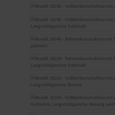
Ausstattungsmerkmale einer
Türöf
guten Haustür
Mediathek