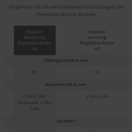
Vergleichen Sie die verschiedenen Ausstattungen der
PaXentrée Aktions-Modelle
Haustür
Haustür
beidseitig
einseitig
flügelüberdecke
flügelüberdecke
nd
nd
Füllungsstärke in mm
87
52
Maximalmaß in mm
1.300 x 2.300,
1.100 x 2.200
bei Keramik 1.290 x
2.300
Ud-Wert