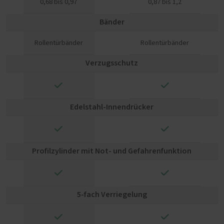
0,68 bis 0,97
0,87 bis 1,2
Bänder
Rollentürbänder
Rollentürbänder
Verzugsschutz
✓
✓
Edelstahl-Innendrücker
✓
✓
Profilzylinder mit Not- und Gefahrenfunktion
✓
✓
5-fach Verriegelung
✓
✓