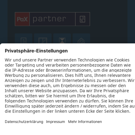









Datenschutz
Impressum
Kontakt
J. Derichs Bauelemente GmbH © 2026